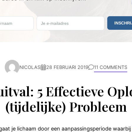
 in en ontvang een GRATIS Keto Weekmenu.
rnaam
Je e-mailadres
NICOLAS
28 FEBRUARI 2019
11 COMMENTS
itval: 5 Effectieve Opl
(tijdelijke) Probleem
gaat je lichaam door een aanpassingsperiode waarbij