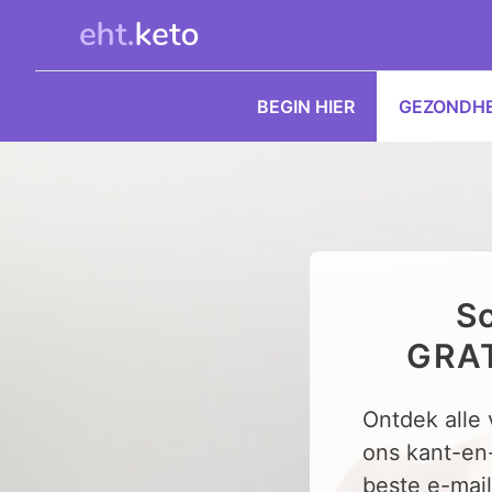
Ga
naar
de
inhoud
BEGIN HIER
GEZONDHE
Sc
GRAT
Ontdek alle
ons kant-en
beste e-mail