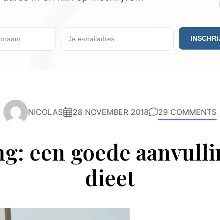
 in en ontvang een GRATIS Keto Weekmenu.
rnaam
Je e-mailadres
NICOLAS
28 NOVEMBER 2018
29 COMMENTS
ng: een goede aanvull
dieet