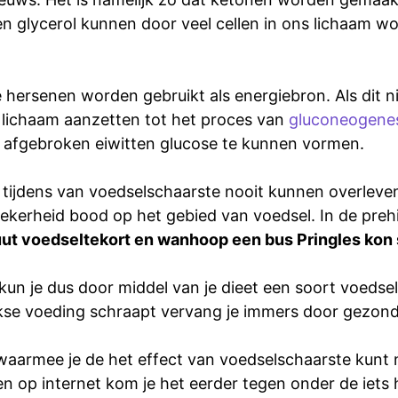
en glycerol kunnen door veel cellen in ons lichaam wo
ersenen worden gebruikt als energiebron. Als dit n
t lichaam aanzetten tot het proces van
gluconeogene
afgebroken eiwitten glucose te kunnen vormen.
ijdens van voedselschaarste nooit kunnen overleven.
zekerheid bood op het gebied van voedsel. In de pre
uut voedseltekort en wanhoop een bus Pringles kon
 kun je dus door middel van je dieet een soort voeds
elijkse voeding schraapt vervang je immers door gezon
 waarmee je de het effect van voedselschaarste kunt
n op internet kom je het eerder tegen onder de iets