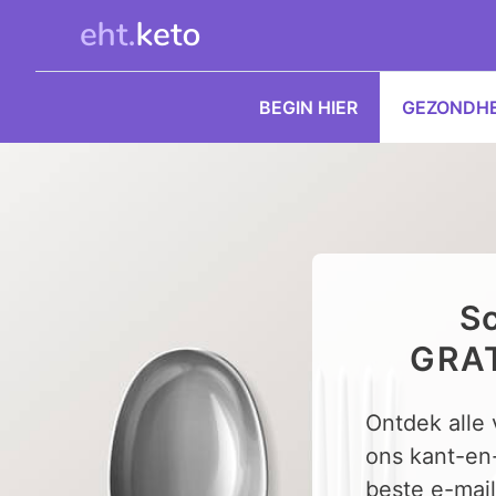
Ga
naar
de
inhoud
BEGIN HIER
GEZONDHE
Sc
GRAT
Ontdek alle
ons kant-en
beste e-mail