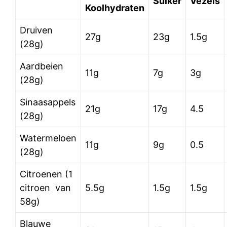
Suiker
Vezels
Koolhydraten
Druiven
27g
23g
1.5g
(28g)
Aardbeien
11g
7g
3g
(28g)
Sinaasappels
21g
17g
4.5
(28g)
Watermeloen
11g
9g
0.5
(28g)
Citroenen (1
citroen van
5.5g
1.5g
1.5g
58g)
Blauwe