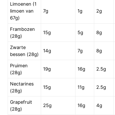
Limoenen (1
limoen van
7g
1g
2g
67g)
Frambozen
15g
5g
8g
(28g)
Zwarte
14g
7g
8g
bessen (28g)
Pruimen
19g
16g
2.5g
(28g)
Nectarines
15g
11g
2.5g
(28g)
Grapefruit
25g
16g
4g
(28g)