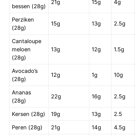
21g
15g
4g
bessen (28g)
Perziken
15g
13g
2.5g
(28g)
Cantaloupe
meloen
13g
12g
1.5g
(28g)
Avocado’s
12g
1g
10g
(28g)
Ananas
22g
16g
2.5g
(28g)
Kersen (28g)
19g
13g
2.5
Peren (28g)
21g
14g
4.5g