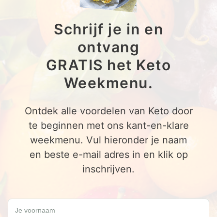
Schrijf je in en
ontvang
GRATIS het Keto
Weekmenu.
Ontdek alle voordelen van Keto door
te beginnen met ons kant-en-klare
weekmenu. Vul hieronder je naam
en beste e-mail adres in en klik op
inschrijven.
Schrijf je in en ontvang een GRATIS Keto Weekmenu.
Je voornaam