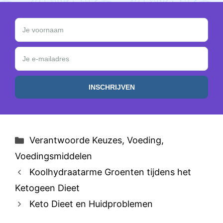
Schrijf je in en ontvang een GRATIS Keto Weekmen
Je voornaam
Je e-mailadres
Categorieën
Verantwoorde Keuzes
,
Voeding
,
Voedingsmiddelen
Koolhydraatarme Groenten tijdens het
Ketogeen Dieet
Keto Dieet en Huidproblemen