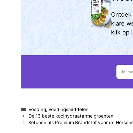
Ontdek 
klare w
klik op 
Schrijf je
Je voo
Categorieën
Voeding
,
Voedingsmiddelen
De 13 beste koolhydraatarme groenten
Ketonen als Premium Brandstof voor de Hersen