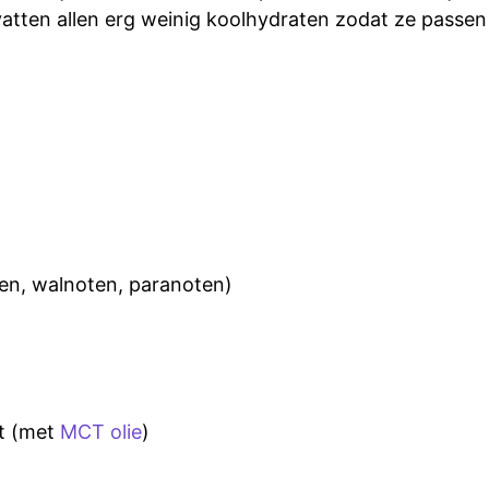
tten allen erg weinig koolhydraten zodat ze passen b
n, walnoten, paranoten)
rt (met
MCT olie
)