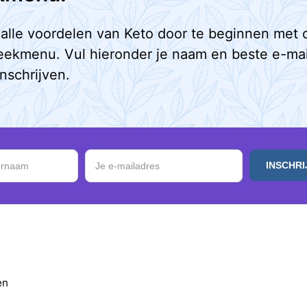
alle voordelen van Keto door te beginnen met 
eekmenu. Vul hieronder je naam en beste e-mai
inschrijven.
 in en ontvang een GRATIS Keto Weekmenu.
rnaam
Je e-mailadres
en