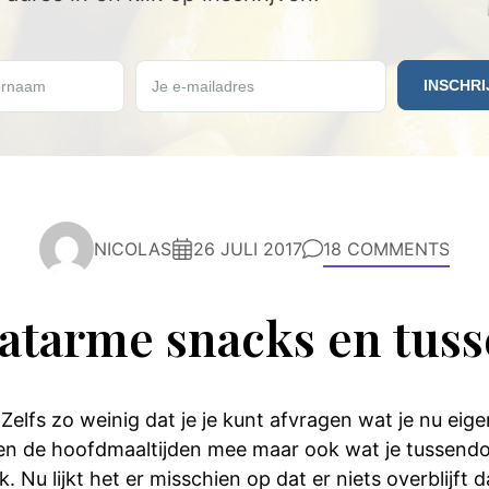
 in en ontvang een GRATIS Keto Weekmenu.
rnaam
Je e-mailadres
NICOLAS
26 JULI 2017
18 COMMENTS
atarme snacks en tuss
Zelfs zo weinig dat je je kunt afvragen wat je nu eigen
leen de hoofdmaaltijden mee maar ook wat je tussendoo
 Nu lijkt het er misschien op dat er niets overblijft 