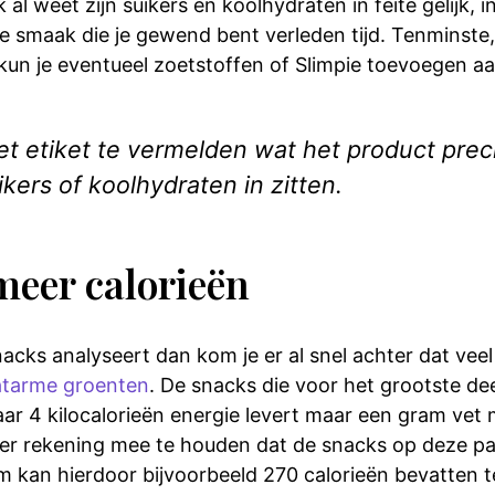
k al weet zijn suikers en koolhydraten in feite gelijk, 
ete smaak die je gewend bent verleden tijd. Tenmins
 kun je eventueel zoetstoffen of Slimpie toevoegen aa
et etiket te vermelden wat het product prec
kers of koolhydraten in zitten.
meer calorieën
acks analyseert dan kom je er al snel achter dat veel
atarme groenten
. De snacks die voor het grootste dee
4 kilocalorieën energie levert maar een gram vet maar
m er rekening mee te houden dat de snacks op deze p
m kan hierdoor bijvoorbeeld 270 calorieën bevatten t