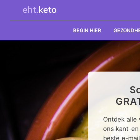
Ga
naar
de
inhoud
BEGIN HIER
GEZONDHE
Sc
GRAT
Ontdek alle
ons kant-en
beste e-mail