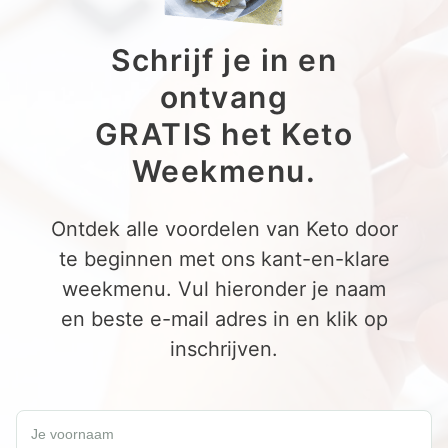
Schrijf je in en
ontvang
GRATIS het Keto
Weekmenu.
Ontdek alle voordelen van Keto door
te beginnen met ons kant-en-klare
weekmenu. Vul hieronder je naam
en beste e-mail adres in en klik op
inschrijven.
Schrijf je in en ontvang een GRATIS Keto Weekmenu.
Je voornaam