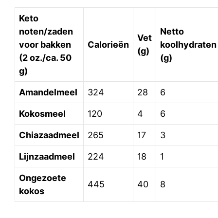
Keto
noten/zaden
Netto
Vet
voor bakken
Calorieën
koolhydraten
(g)
(2 oz./ca. 50
(g)
g)
Amandelmeel
324
28
6
Kokosmeel
120
4
6
Chiazaadmeel
265
17
3
Lijnzaadmeel
224
18
1
Ongezoete
445
40
8
kokos