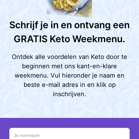
Schrijf je in en ontvang een
GRATIS Keto Weekmenu.
Ontdek alle voordelen van Keto door te
beginnen met ons kant-en-klare
weekmenu. Vul hieronder je naam en
beste e-mail adres in en klik op
inschrijven.
Schrijf je in en ontvang een GRATIS Keto Weekmen
Je voornaam