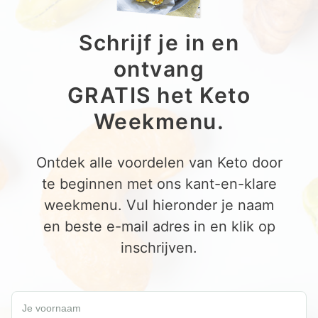
Schrijf je in en
ontvang
GRATIS het Keto
Weekmenu.
Ontdek alle voordelen van Keto door
te beginnen met ons kant-en-klare
weekmenu. Vul hieronder je naam
en beste e-mail adres in en klik op
inschrijven.
Schrijf je in en ontvang een GRATIS Keto Weekmenu.
Je voornaam