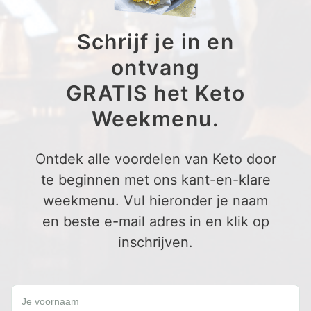
Schrijf je in en
ontvang
GRATIS het Keto
Weekmenu.
Ontdek alle voordelen van Keto door
te beginnen met ons kant-en-klare
weekmenu. Vul hieronder je naam
en beste e-mail adres in en klik op
inschrijven.
Schrijf je in en ontvang een GRATIS Keto Weekmenu.
Je voornaam