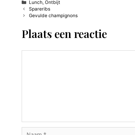
Categorieën
Lunch
,
Ontbijt
Spareribs
Gevulde champignons
Plaats een reactie
Reactie
Naam