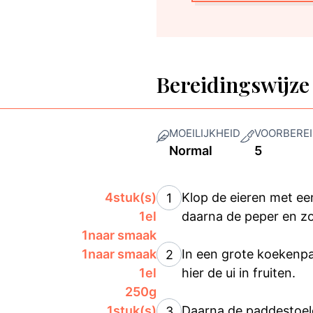
Bereidingswijze
MOEILIJKHEID
VOORBEREI
Normal
5
4
stuk(s)
Klop de eieren met ee
1
1
el
daarna de peper en zo
1
naar smaak
1
naar smaak
In een grote koekenpa
2
1
el
hier de ui in fruiten.
250
g
1
stuk(s)
Daarna de paddestoel
3