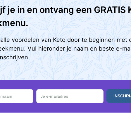
jf je in en ontvang een GRATIS 
kmenu.
alle voordelen van Keto door te beginnen met 
eekmenu. Vul hieronder je naam en beste e-mai
inschrijven.
 in en ontvang een GRATIS Keto Weekmenu.
rnaam
Je e-mailadres