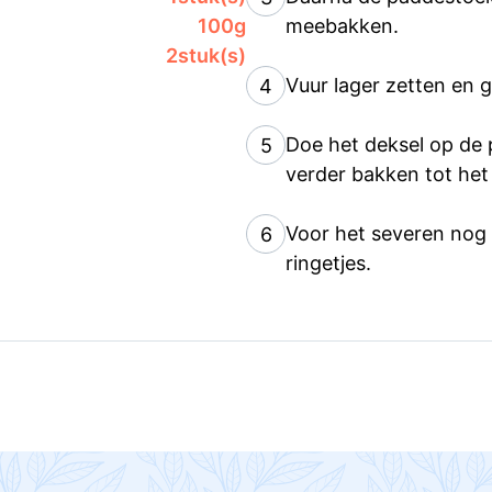
100
g
meebakken.
2
stuk(s)
Vuur lager zetten en g
4
Doe het deksel op de 
5
verder bakken tot het 
Voor het severen nog 
6
ringetjes.