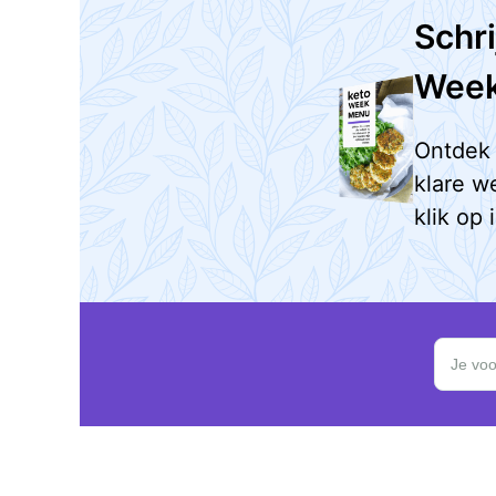
Schri
Wee
Ontdek 
klare w
klik op 
Schrijf je
Je voo