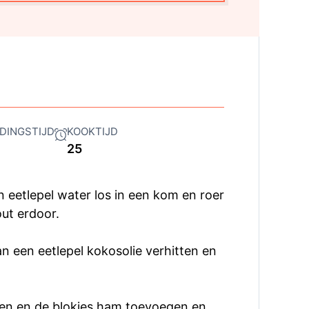
DINGSTIJD
KOOKTIJD
25
n eetlepel water los in een kom en roer
ut erdoor.
n een eetlepel kokosolie verhitten en
en en de blokjes ham toevoegen en