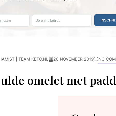
 in en ontvang een GRATIS Keto Weekmenu.
rnaam
Je e-mailadres
HAMIST | TEAM KETO.NL
20 NOVEMBER 2019
NO COM
ulde omelet met padd