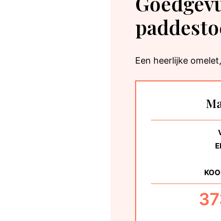
Goedgevu
paddesto
Een heerlijke omelet,
Ma
E
KOO
37