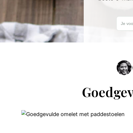
Schrijf je
Je voo
Goedgev