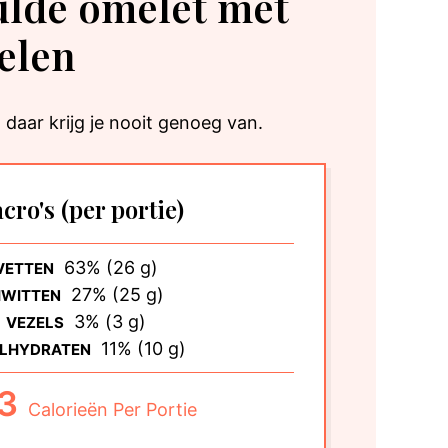
lde omelet met
elen
 daar krijg je nooit genoeg van.
cro's
(per portie)
63% (26 g)
VETTEN
27% (25 g)
IWITTEN
3% (3 g)
VEZELS
11% (10 g)
LHYDRATEN
3
Calorieën Per Portie