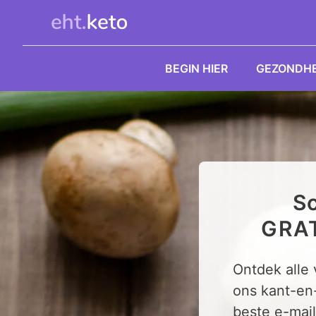
Ga
naar
de
inhoud
BEGIN HIER
GEZONDHE
Sc
GRAT
Ontdek alle
ons kant-en
beste e-mail