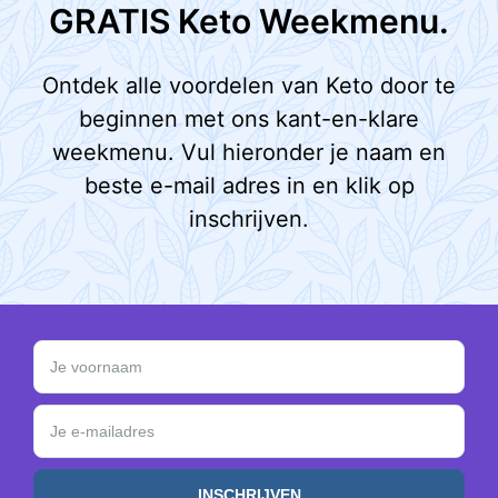
GRATIS Keto Weekmenu.
Ontdek alle voordelen van Keto door te
beginnen met ons kant-en-klare
weekmenu. Vul hieronder je naam en
beste e-mail adres in en klik op
inschrijven.
Schrijf je in en ontvang een GRATIS Keto Weekmen
Je voornaam
Je e-mailadres