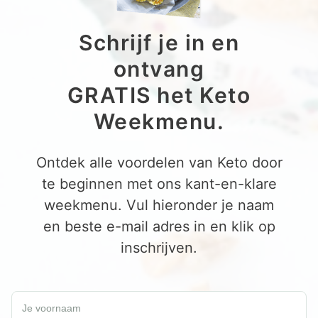
Schrijf je in en
ontvang
GRATIS het Keto
Weekmenu.
Ontdek alle voordelen van Keto door
te beginnen met ons kant-en-klare
weekmenu. Vul hieronder je naam
en beste e-mail adres in en klik op
inschrijven.
Schrijf je in en ontvang een GRATIS Keto Weekmenu.
Je voornaam