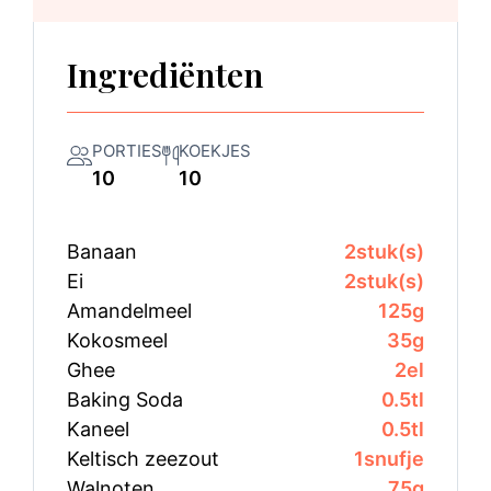
Ingrediënten
PORTIES
KOEKJES
10
10
Banaan
2
stuk(s)
Ei
2
stuk(s)
Amandelmeel
125
g
Kokosmeel
35
g
Ghee
2
el
Baking Soda
0.5
tl
Kaneel
0.5
tl
Keltisch zeezout
1
snufje
Walnoten
75
g