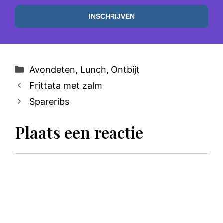
Categorieën
Avondeten
,
Lunch
,
Ontbijt
Frittata met zalm
Spareribs
Plaats een reactie
Reactie