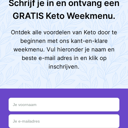
Schrijf je in en ontvang een
GRATIS Keto Weekmenu.
Ontdek alle voordelen van Keto door te
beginnen met ons kant-en-klare
weekmenu. Vul hieronder je naam en
beste e-mail adres in en klik op
inschrijven.
Schrijf je in en ontvang een GRATIS Keto Weekmen
Je voornaam
Je e-mailadres