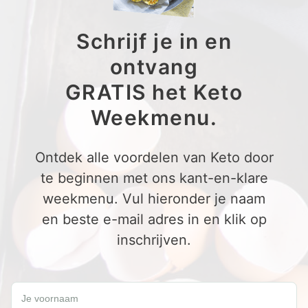
Schrijf je in en
ontvang
GRATIS het Keto
Weekmenu.
Ontdek alle voordelen van Keto door
te beginnen met ons kant-en-klare
weekmenu. Vul hieronder je naam
en beste e-mail adres in en klik op
inschrijven.
Schrijf je in en ontvang een GRATIS Keto Weekmenu.
Je voornaam