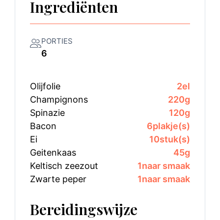
Ingrediënten
PORTIES
6
Olijfolie
2
el
Champignons
220
g
Spinazie
120
g
Bacon
6
plakje(s)
Ei
10
stuk(s)
Geitenkaas
45
g
Keltisch zeezout
1
naar smaak
Zwarte peper
1
naar smaak
Bereidingswijze