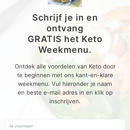
Schrijf je in en
ontvang
GRATIS het Keto
Weekmenu.
Ontdek alle voordelen van Keto door
te beginnen met ons kant-en-klare
weekmenu. Vul hieronder je naam
en beste e-mail adres in en klik op
inschrijven.
Schrijf je in en ontvang een GRATIS Keto Weekmenu.
Je voornaam