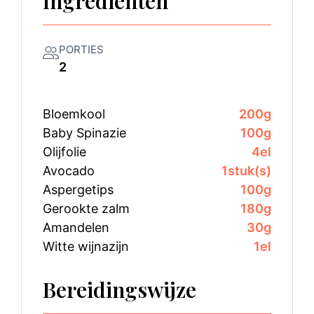
Ingrediënten
PORTIES
2
Bloemkool
200
g
Baby Spinazie
100
g
Olijfolie
4
el
Avocado
1
stuk(s)
Aspergetips
100
g
Gerookte zalm
180
g
Amandelen
30
g
Witte wijnazijn
1
el
Bereidingswijze