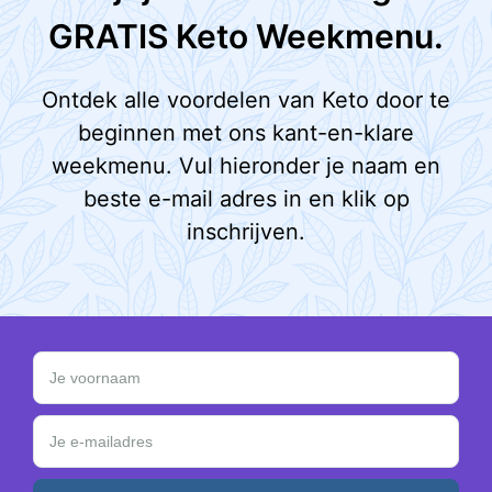
GRATIS Keto Weekmenu.
Ontdek alle voordelen van Keto door te
beginnen met ons kant-en-klare
weekmenu. Vul hieronder je naam en
beste e-mail adres in en klik op
inschrijven.
Schrijf je in en ontvang een GRATIS Keto Weekmen
Je voornaam
Je e-mailadres