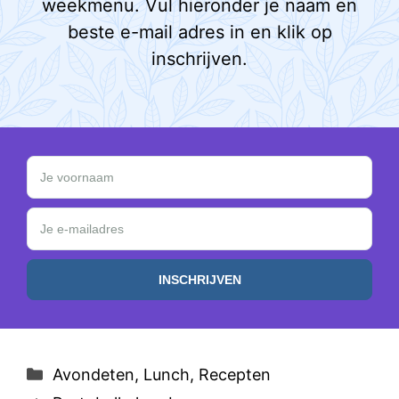
weekmenu. Vul hieronder je naam en
beste e-mail adres in en klik op
inschrijven.
Schrijf je in en ontvang een GRATIS Keto Weekmen
Je voornaam
Je e-mailadres
Categorieën
Avondeten
,
Lunch
,
Recepten