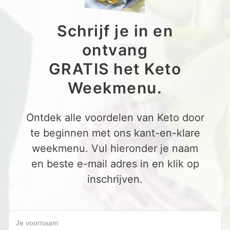
Schrijf je in en
ontvang
GRATIS het Keto
Weekmenu.
Ontdek alle voordelen van Keto door
te beginnen met ons kant-en-klare
weekmenu. Vul hieronder je naam
en beste e-mail adres in en klik op
inschrijven.
Schrijf je in en ontvang een GRATIS Keto Weekmenu.
Je voornaam