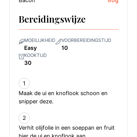
Bacon
80
g
Bereidingswijze
MOEILIJKHEID
VOORBEREIDINGSTIJD
Easy
10
KOOKTIJD
30
1
Maak de ui en knoflook schoon en
snipper deze.
2
Verhit olijfolie in een soeppan en fruit
hier de ui en knoflook aan.