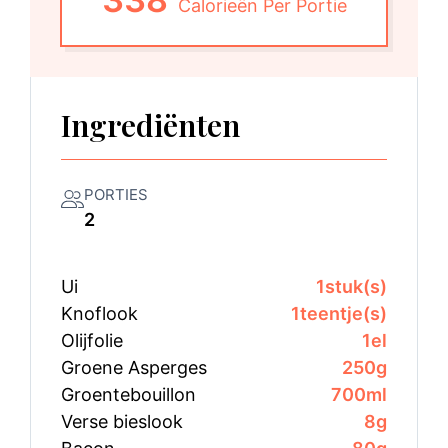
Calorieën Per Portie
Ingrediënten
PORTIES
2
Ui
1
stuk(s)
Knoflook
1
teentje(s)
Olijfolie
1
el
Groene Asperges
250
g
Groentebouillon
700
ml
Verse bieslook
8
g