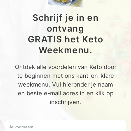
Schrijf je in en
ontvang
GRATIS het Keto
Weekmenu.
Ontdek alle voordelen van Keto door
te beginnen met ons kant-en-klare
weekmenu. Vul hieronder je naam
en beste e-mail adres in en klik op
inschrijven.
Schrijf je in en ontvang een GRATIS Keto Weekmenu.
Je voornaam