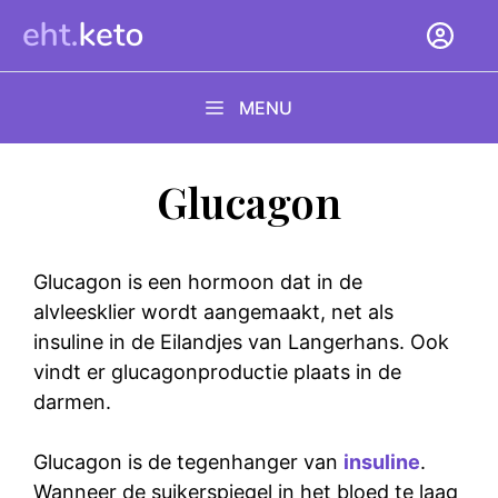
Ga
naar
de
inhoud
MENU
Glucagon
Glucagon is een hormoon dat in de
alvleesklier wordt aangemaakt, net als
insuline
in de Eilandjes van Langerhans. Ook
vindt er glucagonproductie plaats in de
darmen.
Glucagon is de tegenhanger van
insuline
.
Wanneer de suikerspiegel in het bloed te laag